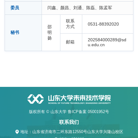
委员
闫鑫、颜昌、刘通、陈磊、陈孟军
联系
0531-88392020
方式
邵
秘书
明
扬
202584000289@sd
邮箱
u.edu.cn
版权所有 © 山东大学 鲁ICP备案 05001952号
联系我们
地址：山东省济南市二环东路12550号山东大学兴隆山校区